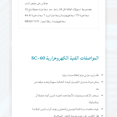
* تقاس على مقبض الباب
** متوسط استهلاك الطاقة لكل 24 ساعة ، عند درجة حرارة محيطة تبلغ 25
درجة مئوية (77 درجة فهرنهايت) ودرجة حرارة تبريد 7 درجات مئوية (44.6
درجة فهرنهايت) ، وفقًا لمعيار EN ISO 7371
المواصفات الفنية الكهروحرارية SC-60
نظام تبريد حراري موفر للطاقة مستدام بيئيا
يمكن صيانة صندوق الكونسول (وحدة التحكم) بسهولة وتحديد موقعه عن
بعد
تستخدم الأرفف مستشعرات الأشعة تحت الحمراء (بدون أجزاء متحركة أو
ميكانيكية)
رفوف مكعبات باردة قابلة للتوصيل والتشغيل ورفوف أبواب (بدون كابلات)
قفل إلكتروني قوي جديد مع ميزة التجاوز الميكانيكي