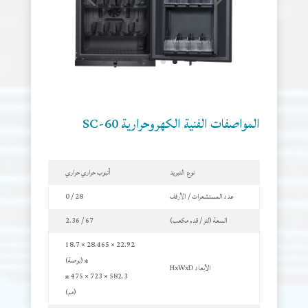
المواصفات الفنية الكهروحرارية SC-60
نوع التبريد
أنبوب حراري حراري
عدد المستشعرات / الأرفف
28 / 0
السعة (لتر / قدم مكعب)
67 / 2.36
22.92 × 28.465 × 18.7
* (بوصة)
الأبعاد HxWxD
582.3 × 723 × 475 *
(مم)