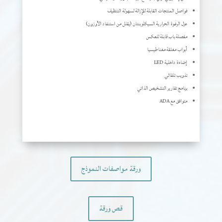
فواصل المنتجات القابلة للإزالة لسهولة التنظيف
عزل الرغوة الحرارية السيكلوبنتان (يقلل من استنفاد الأوزون)
مفصلة باب قابلة للعكس
أبواب مغلقة مغناطيسيا
إضاءة داخلية LED
تذويب تلقائي
برنامج تقارير التشخيص الذاتي
متوافق مع ADA
ورقة مواصفات النموذج
قص ورقة