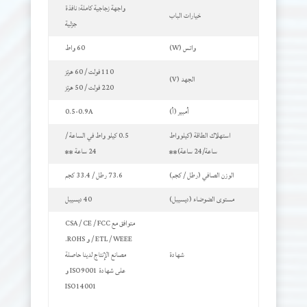
واجهة زجاجية كاملة: نافذة
خيارات الباب
جزئية
واتس (W)
60 واط
110 فولت / 60 هرتز
الجهد (V)
220 فولت / 50 هرتز
أمبير (أ)
0.5-0.9A
استهلاك الطاقة
(كيلوواط
0.5 كيلو واط في الساعة /
ساعة/24 ساعة)**
24 ساعة **
الوزن الصافي (رطل / كجم)
73.6 رطل / 33.4 كجم
مستوى الضوضاء (ديسيبل)
40 ديسيبل
متوافق مع CSA / CE / FCC
/ ETL / WEEE و ROHS.
شهادة
مصانع الإنتاج لدينا حاصلة
على شهادة ISO9001 و
ISO14001