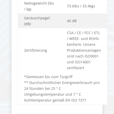
Nettogewicht (lbs
73.6lbs / 33.4kgs
/ kg)
Geräuschpegel
40 dB
(dB)
CSA / CE / FCC / ETL
/ WEEE- und ROHS-
konform. Unsere
Zertifizierung
Produktionsanlagen
sind nach ISO9001
und ISO14001
zertifiziert
*Gemessen bis zum Türgriff
** Durchschnittlicher Energieverbrauch pro
24 Stunden bei 25 ° C
Umgebungstemperatur und 7 ° C
Kühltemperatur gemäß EN ISO 7371