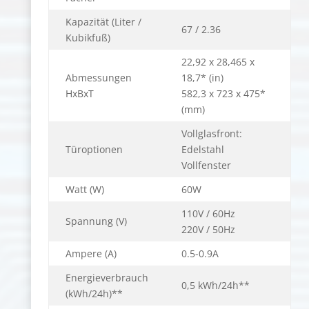
Kapazität (Liter /
67 / 2.36
Kubikfuß)
22,92 x 28,465 x
Abmessungen
18,7* (in)
HxBxT
582,3 x 723 x 475*
(mm)
Vollglasfront:
Türoptionen
Edelstahl
Vollfenster
Watt (W)
60W
110V / 60Hz
Spannung (V)
220V / 50Hz
Ampere (A)
0.5-0.9A
Energieverbrauch
0,5 kWh/24h**
(kWh/24h)**