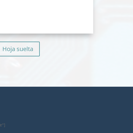
Hoja suelta
e"]