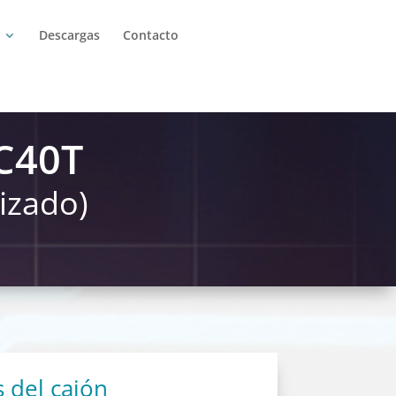
Descargas
Contacto
DC40T
izado)
s del cajón