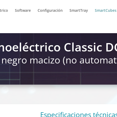
trico
Software
Configuración
SmartTray
SmartCubes
oeléctrico Classic 
 negro macizo (no automat
Especificaciones técnica