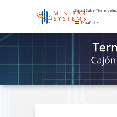
SmartCube-Thermoeléc
Español
Term
Cajón