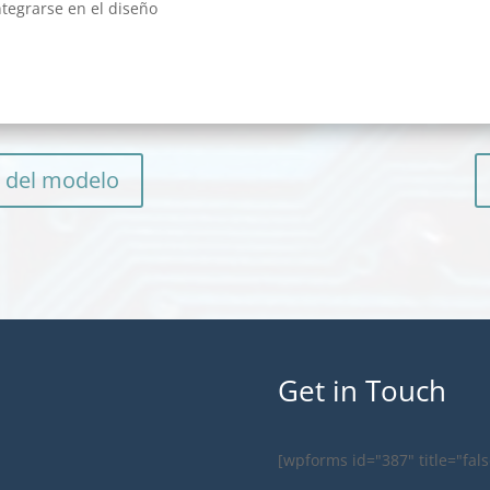
ntegrarse en el diseño
s del modelo
Get in Touch
[wpforms id="387" title="fals