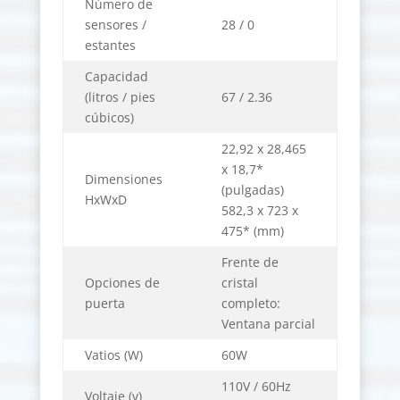
Número de
sensores /
28 / 0
estantes
Capacidad
(litros / pies
67 / 2.36
cúbicos)
22,92 x 28,465
x 18,7*
Dimensiones
(pulgadas)
HxWxD
582,3 x 723 x
475* (mm)
Frente de
Opciones de
cristal
puerta
completo:
Ventana parcial
Vatios (W)
60W
110V / 60Hz
Voltaje (v)