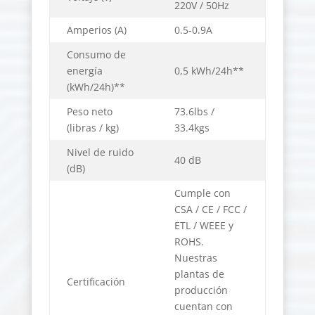
220V / 50Hz
Amperios (A)
0.5-0.9A
Consumo de
energía
0,5 kWh/24h**
(kWh/24h)**
Peso neto
73.6lbs /
(libras / kg)
33.4kgs
Nivel de ruido
40 dB
(dB)
Cumple con
CSA / CE / FCC /
ETL / WEEE y
ROHS.
Nuestras
plantas de
Certificación
producción
cuentan con