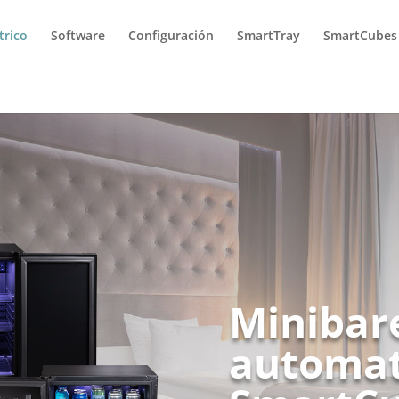
trico
Software
Configuración
SmartTray
SmartCubes
Minibar
automat