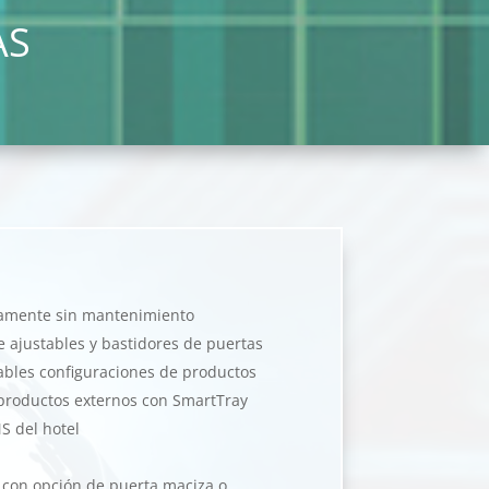
AS
icamente sin mantenimiento
e ajustables y bastidores de puertas
bles configuraciones de productos
 productos externos con SmartTray
S del hotel
, con opción de puerta maciza o