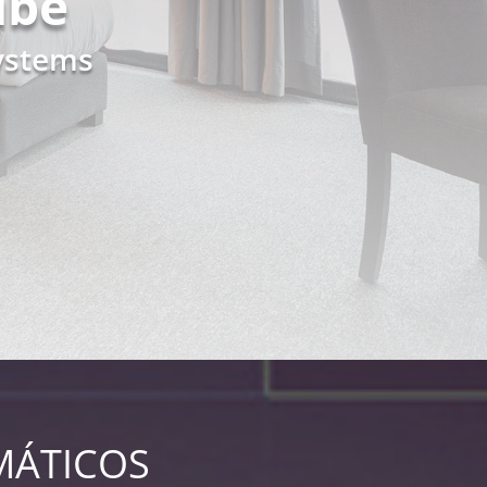
ube
ystems
MÁTICOS