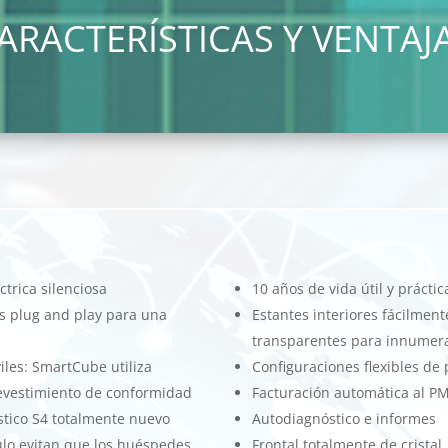
ARACTERÍSTICAS Y VENTAJ
ctrica silenciosa
10 años de vida útil y práct
 plug and play para una
Estantes interiores fácilment
transparentes para innumera
iles: SmartCube utiliza
Configuraciones flexibles de
revestimiento de conformidad
Facturación automática al PM
stico S4 totalmente nuevo
Autodiagnóstico e informes
ulo evitan que los huéspedes
Frontal totalmente de cristal