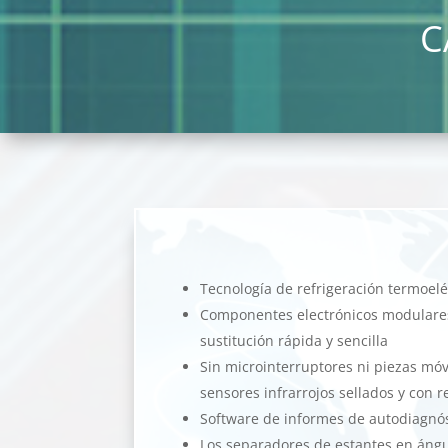
C
Tecnología de refrigeración termoelé
Componentes electrónicos modulares
sustitución rápida y sencilla
Sin microinterruptores ni piezas móv
sensores infrarrojos sellados y con 
Software de informes de autodiagnó
Los separadores de estantes en áng