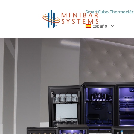
SmartCube-Thermoeléc
Español