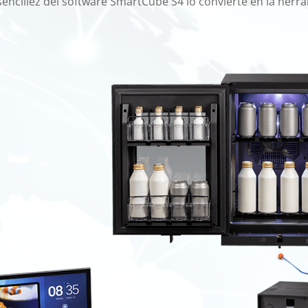
sencillez del software SmartCube S4 lo convierte en la her