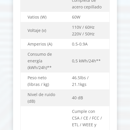
completa de
acero cepillado
Vatios (W)
60W
110V / 60Hz
Voltaje (v)
220V / 50Hz
Amperios (A)
0.5-0.9A
Consumo de
energía
0,5 kWh/24h**
(kWh/24h)**
Peso neto
46.5lbs /
(libras / kg)
21.1kgs
Nivel de ruido
40 dB
(dB)
Cumple con
CSA / CE / FCC /
ETL / WEEE y