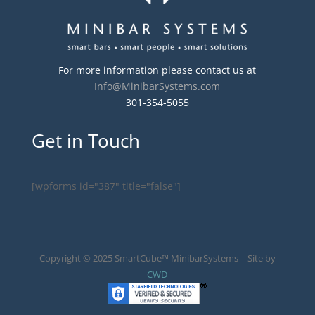
For more information please contact us at
Info@MinibarSystems.com
301-354-5055
Get in Touch
[wpforms id="387" title="false"]
Copyright © 2025 SmartCube™ MinibarSystems | Site by
CWD